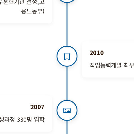
수훈련기관 선정(고
용노동부)
2010
직업능력개발 최우
2007
성과정 330명 입학